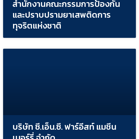
สำนักงานคณะกรรมการป้องกัน
และปราบปรามยาเสพติดการ
ทุจริตแห่งชาติ
บริษัท ซี.เอ็น.ซี. ฟาร์อีสท์ แมชีน
เนอร์รี่ จํากัด